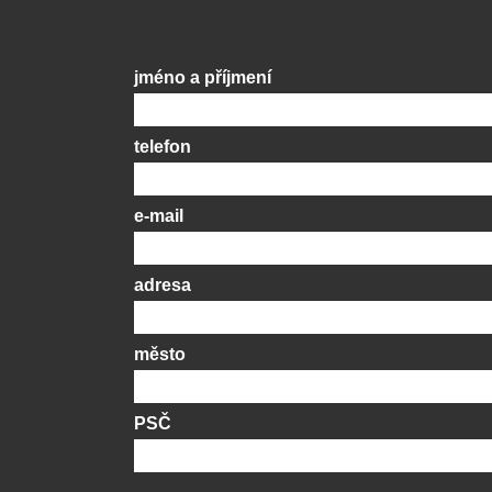
jméno a příjmení
telefon
e-mail
adresa
město
PSČ