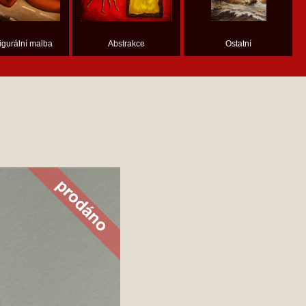
figurální malba
Abstrakce
Ostatní