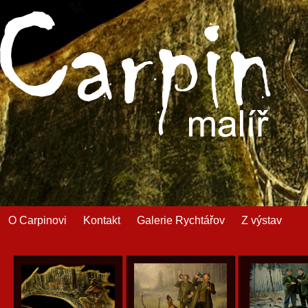
O Carpinovi
Kontakt
Galerie Rychtářov
Z výstav