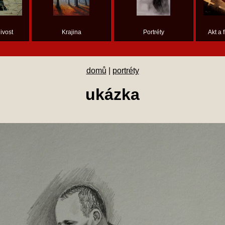
ivost
Krajina
Portréty
Akt a 
domů
|
portréty
ukázka