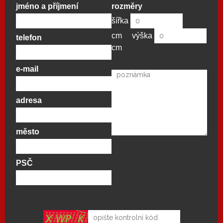
jméno a příjmení
rozměry
šířka
cm
výška
telefon
cm
e-mail
adresa
město
PSČ