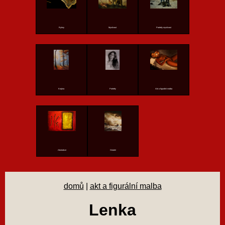
Rytiny
Myslivost
Portréty myslivost
Krajina
Portréty
Akt a figurální malba
Abstrakce
Ostatní
domů
|
akt a figurální malba
Lenka