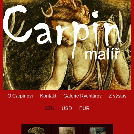
O Carpinovi
Kontakt
Galerie Rychtářov
Z výstav
CZK
USD
EUR