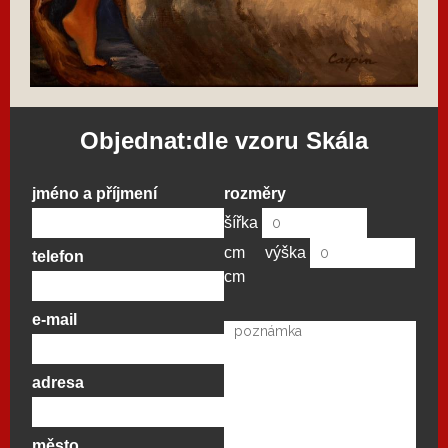
Objednat:dle vzoru Skála
jméno a příjmení
rozměry
šířka
cm
výška
telefon
cm
e-mail
adresa
město