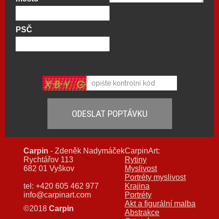
PSČ
Carpin
- Zdeněk Nadymáček
CarpinArt:
Rychtářov 113
Rytiny
682 01 Vyškov
Myslivost
Portréty myslivost
tel: +420 605 462 977
Krajina
info@carpinart.com
Portréty
Akt a figurální malba
©2018
Carpin
Abstrakce