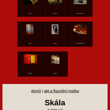
Rytiny
Myslivost
Portréty myslivost
Krajina
Portréty
Akt a figurální malba
Abstrakce
Ostatní
domů
|
akt a figurální malba
Skála