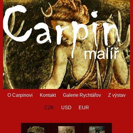
O Carpinovi
Kontakt
Galerie Rychtářov
Z výstav
CZK
USD
EUR