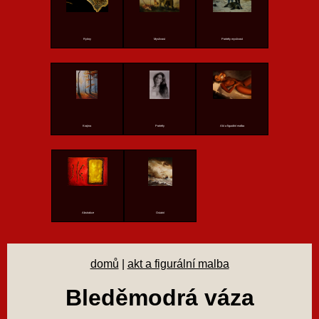
Rytiny
Myslivost
Portréty myslivost
Krajina
Portréty
Akt a figurální malba
Abstrakce
Ostatní
domů
|
akt a figurální malba
Bleděmodrá váza