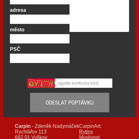
adresa
město
PSČ
Carpin
- Zdeněk Nadymáček
CarpinArt:
Rychtářov 113
Rytiny
682 01 Vyškov
Myslivost