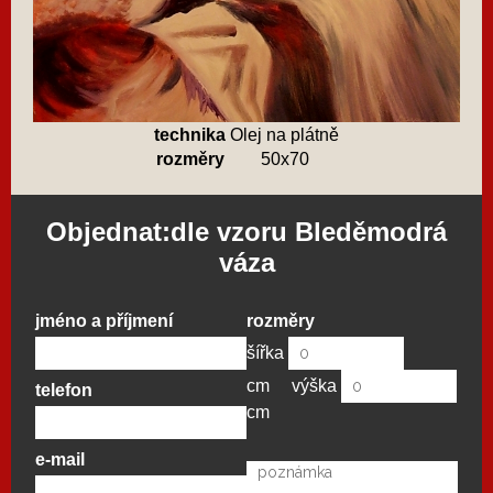
technika
Olej na plátně
rozměry
50x70
Objednat:dle vzoru Bleděmodrá
váza
jméno a příjmení
rozměry
šířka
cm
výška
telefon
cm
e-mail