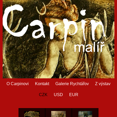
O Carpinovi
Kontakt
Galerie Rychtářov
Z výstav
CZK
USD
EUR