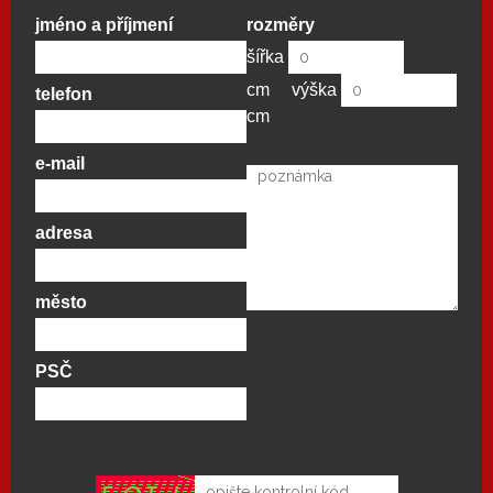
jméno a příjmení
rozměry
šířka
cm
výška
telefon
cm
e-mail
adresa
město
PSČ