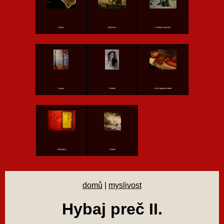
Rytiny
Myslivost
Portréty myslivost
Krajina
Portréty
Akt a figurální malba
Abstrakce
Ostatní
domů
|
myslivost
Hybaj preč II.