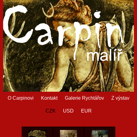
O Carpinovi
Kontakt
Galerie Rychtářov
Z výstav
CZK
USD
EUR