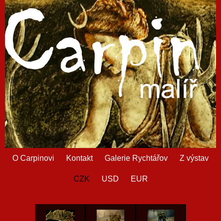
O Carpinovi
Kontakt
Galerie Rychtářov
Z výstav
CZK
USD
EUR