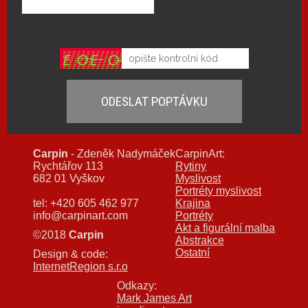
Carpin
- Zdeněk Nadymáček
CarpinArt:
Rychtářov 113
Rytiny
682 01 Vyškov
Myslivost
Portréty myslivost
tel: +420 605 462 977
Krajina
info@carpinart.com
Portréty
Akt a figurální malba
©2018
Carpin
Abstrakce
Ostatní
Design & code:
InternetRegion s.r.o
Odkazy:
Mark James Art