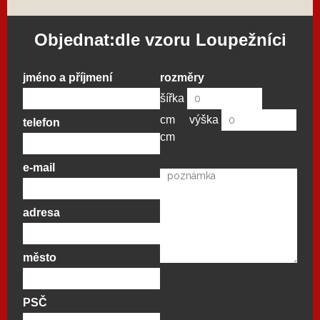
Objednat:dle vzoru Loupežníci
jméno a příjmení
rozměry
šířka
cm
výška
telefon
cm
e-mail
adresa
město
PSČ