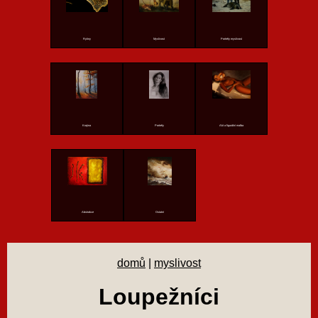
Rytiny
Myslivost
Portréty myslivost
Krajina
Portréty
Akt a figurální malba
Abstrakce
Ostatní
domů
|
myslivost
Loupežníci