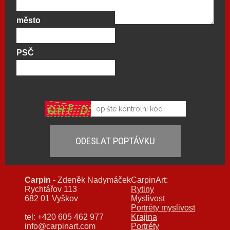
město
PSČ
Carpin
- Zdeněk Nadymáček
CarpinArt:
Rychtářov 113
Rytiny
682 01 Vyškov
Myslivost
Portréty myslivost
tel: +420 605 462 977
Krajina
info@carpinart.com
Portréty