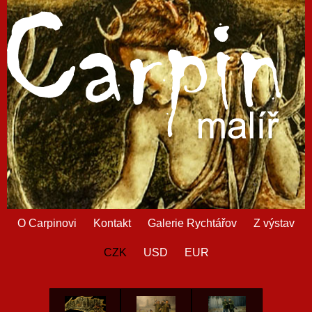
O Carpinovi
Kontakt
Galerie Rychtářov
Z výstav
CZK
USD
EUR