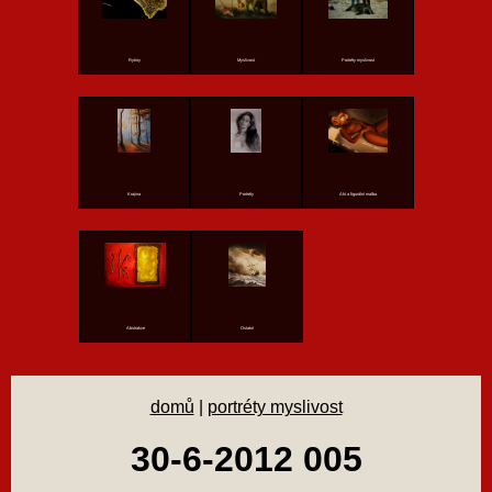
Rytiny
Myslivost
Portréty myslivost
Krajina
Portréty
Akt a figurální malba
Abstrakce
Ostatní
domů
|
portréty myslivost
30-6-2012 005