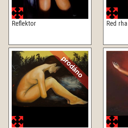
Reflektor
Red rh