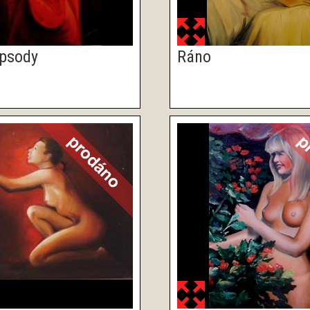
apsody
Ráno