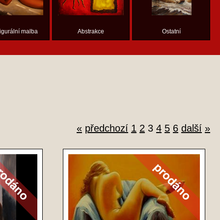
figurální malba
Abstrakce
Ostatní
«
předchozí
1
2
3
4
5
6
další
»