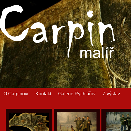
O Carpinovi
Kontakt
Galerie Rychtářov
Z výstav