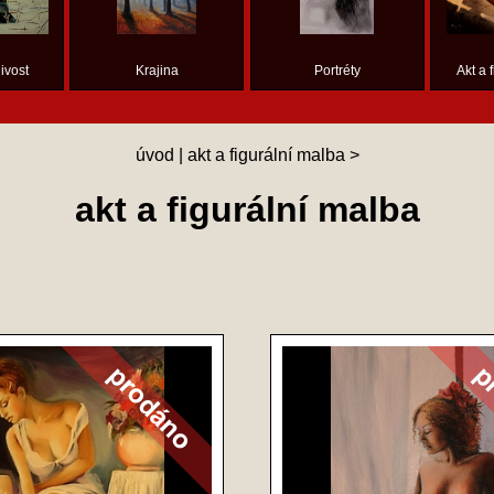
ivost
Krajina
Portréty
Akt a 
úvod
|
akt a figurální malba
>
akt a figurální malba