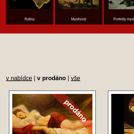
Rytiny
Myslivost
Portréty mysl
v nabídce
|
v prodáno
|
vše