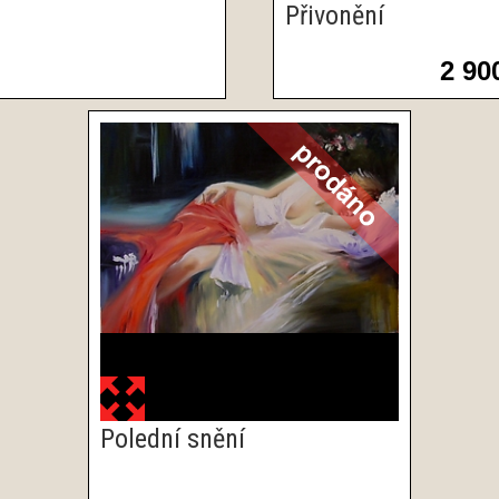
Přivonění
2 90
Polední snění