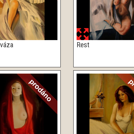
 váza
Rest